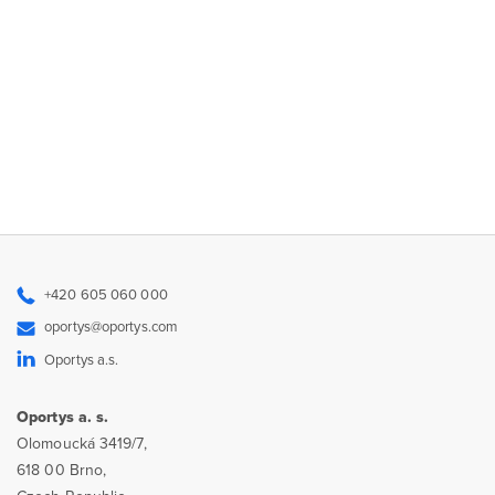
+420 605 060 000
oportys@oportys.com
Oportys a.s.
Oportys a. s.
Olomoucká 3419/7,
618 00 Brno,