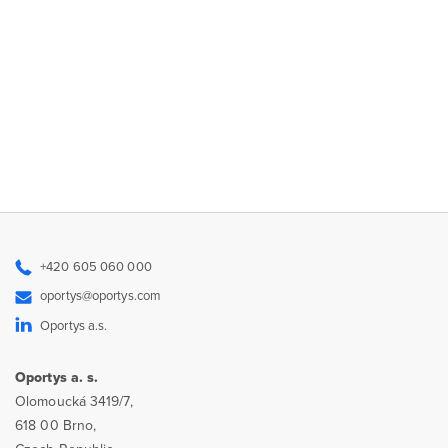
+420 605 060 000
oportys@oportys.com
Oportys a.s.
Oportys a. s.
Olomoucká 3419/7,
618 00 Brno,