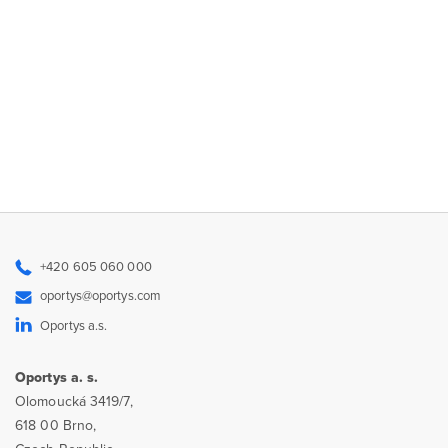
+420 605 060 000
oportys@oportys.com
Oportys a.s.
Oportys a. s.
Olomoucká 3419/7,
618 00 Brno,