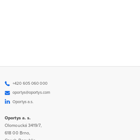
+420 605 060 000
oportys@oportys.com
Oportys a.s.
Oportys a. s.
Olomoucká 3419/7,
618 00 Brno,