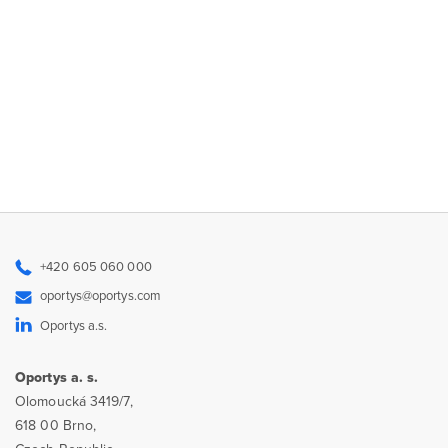
+420 605 060 000
oportys@oportys.com
Oportys a.s.
Oportys a. s.
Olomoucká 3419/7,
618 00 Brno,