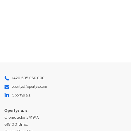
+420 605 060 000
oportys@oportys.com
Oportys a.s.
Oportys a. s.
Olomoucká 3419/7,
618 00 Brno,