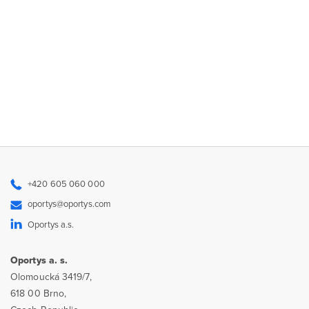
+420 605 060 000
oportys@oportys.com
Oportys a.s.
Oportys a. s.
Olomoucká 3419/7,
618 00 Brno,