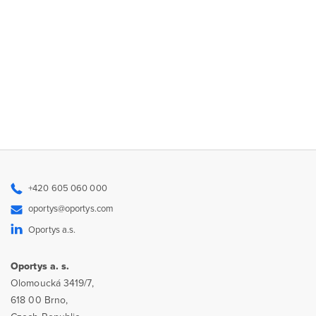
+420 605 060 000
oportys@oportys.com
Oportys a.s.
Oportys a. s.
Olomoucká 3419/7,
618 00 Brno,