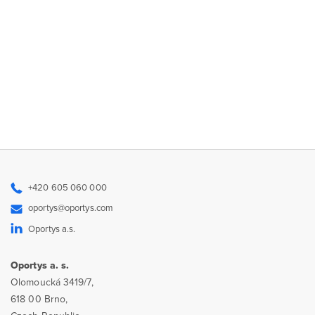
+420 605 060 000
oportys@oportys.com
Oportys a.s.
Oportys a. s.
Olomoucká 3419/7,
618 00 Brno,