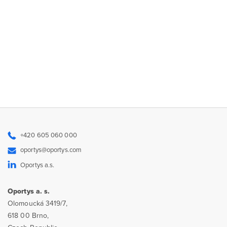
+420 605 060 000
oportys@oportys.com
Oportys a.s.
Oportys a. s.
Olomoucká 3419/7,
618 00 Brno,