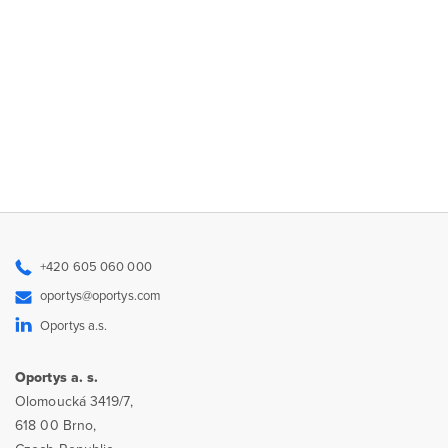
+420 605 060 000
oportys@oportys.com
Oportys a.s.
Oportys a. s.
Olomoucká 3419/7,
618 00 Brno,