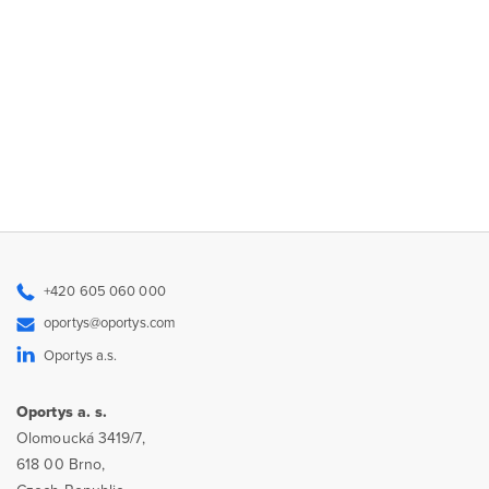
+420 605 060 000
oportys@oportys.com
Oportys a.s.
Oportys a. s.
Olomoucká 3419/7,
618 00 Brno,