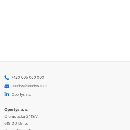
+420 605 060 000
oportys@oportys.com
Oportys a.s.
Oportys a. s.
Olomoucká 3419/7,
618 00 Brno,