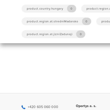
product.country.hungary
0
product.region.
product.region.at.stredniMadarsko
0
produ
product.region.at.jizniZadunaji
0
Oportys a. s.
+420 605 060 000