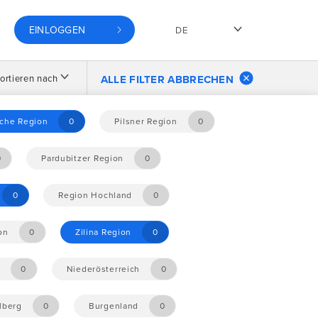
EINLOGGEN
DE
ortieren nach
ALLE FILTER ABBRECHEN
che Region
0
Pilsner Region
0
0
Pardubitzer Region
0
0
Region Hochland
0
on
0
Zilina Region
0
0
Niederösterreich
0
lberg
0
Burgenland
0