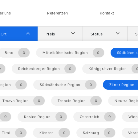
er uns
Referenzen
Kontakt
Ort
Preis
Status
S
Brno
0
Mittelböhmische Region
0
Südböhmis
0
Reichenberger Region
0
Königgrätzer Region
Region
0
Südmährische Region
0
Zliner Region
Trnava Region
0
Trencin Region
0
Neutra Regi
0
Kosice Region
0
Österreich
0
Wien
Tirol
0
Kärnten
0
Salzburg
0
Vorar