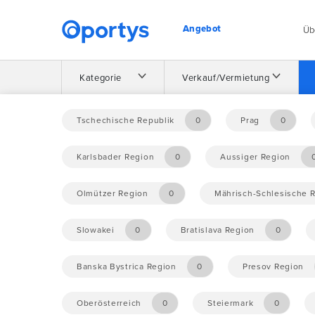
Angebot
Üb
Kategorie
Verkauf/Vermietung
Homepage
Angebot
Tschechische Republik
0
Prag
0
Karlsbader Region
0
Aussiger Region
Keine Gelegenheiten gefunden.
Olmützer Region
0
Mährisch-Schlesische 
Slowakei
0
Bratislava Region
0
Banska Bystrica Region
0
Presov Region
Oberösterreich
0
Steiermark
0