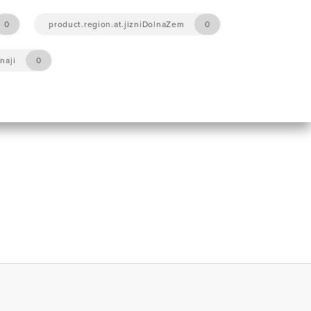
0
product.region.at.jizniDolnaZem
0
naji
0