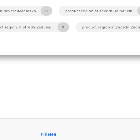
at.severniMadarsko
0
product.region.at.severniDolnaZem
ct.region.at.stredniZadunaji
0
product.region.at.zapadniZadu
Filialen