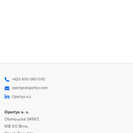
+420 605 060 000
oportys@oportys.com
Oportys a.s.
Oportys a. s.
Olomoucká 3419/7,
618 00 Brno,