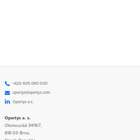
+420 605 060 000
oportys@oportys.com
Oportys a.s.
Oportys a. s.
Olomoucká 3419/7,
618 00 Brno,